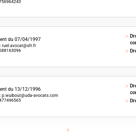
 0756964243
Dr
ent du 07/04/1997
co
: ruel.avocat@sfr.fr
 0688163096
Dro
Dr
ent du 13/12/1996
co
 : p.wuibout@uda-avocats.com
 0477496565
Dr
1