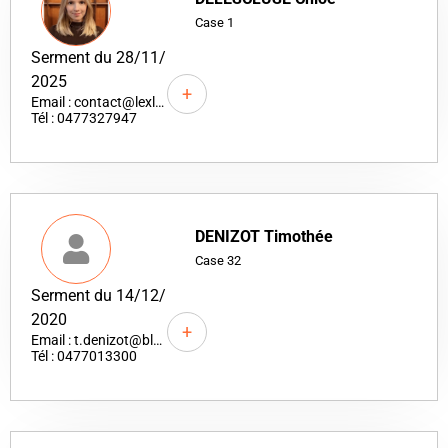
Case 1
Serment du 28/11/
2025
+
Email : contact@lexluxavocats.com
Tél : 0477327947
DENIZOT Timothée
Case 32
Serment du 14/12/
2020
+
Email : t.denizot@blt-droitpublic.com
Tél : 0477013300