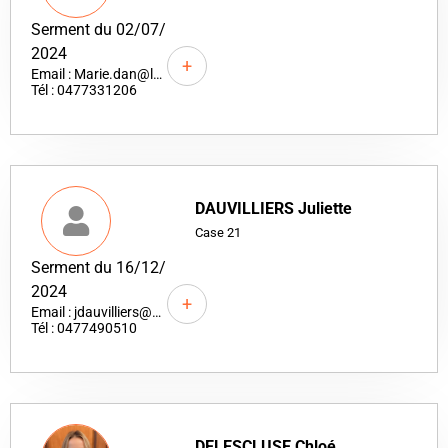
Serment du 02/07/
2024
+
Email : Marie.dan@lex-part.fr
Tél : 0477331206
DAUVILLIERS Juliette
Case 21
Serment du 16/12/
2024
+
Email : jdauvilliers@paquetcauet-avocats.fr
Tél : 0477490510
DELESCLUSE Chloé