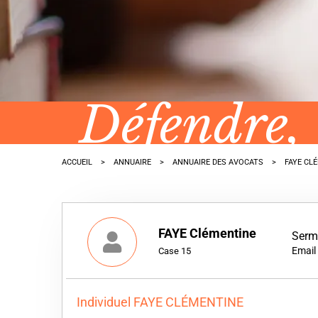
Défendre,
ACCUEIL
ANNUAIRE
ANNUAIRE DES AVOCATS
FAYE CL
FAYE Clémentine
Serm
Email
Case 15
Individuel FAYE CLÉMENTINE