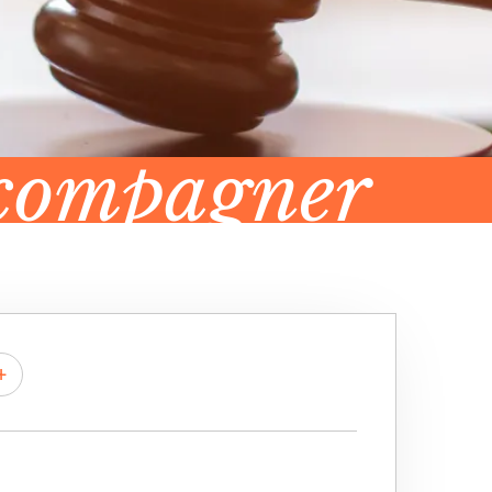
ccompagner
+