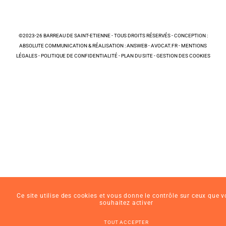
©2023-26 BARREAU DE SAINT-ETIENNE - TOUS DROITS RÉSERVÉS - CONCEPTION :
ABSOLUTE COMMUNICATION & RÉALISATION : ANSWEB -
AVOCAT.FR
-
MENTIONS
LÉGALES
-
POLITIQUE DE CONFIDENTIALITÉ
-
PLAN DU SITE
-
GESTION DES COOKIES
Ce site utilise des cookies et vous donne le contrôle sur ceux que 
souhaitez activer
TOUT ACCEPTER